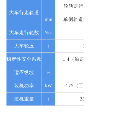
轮轨走行（单侧双轨）
大车行走轨道
mm
单侧轨道中心距：1505
大车走行轮数
No.
32
大车轮压
t
35-37
稳定性安全系数
1.4（沿走行轨道方向）
适应纵坡
%
±1
装机功率
kW
175（工作功率100）
装机重量
t
285-397
Copyright©2015巨力索具股份有限公司版权所有
冀ICP备