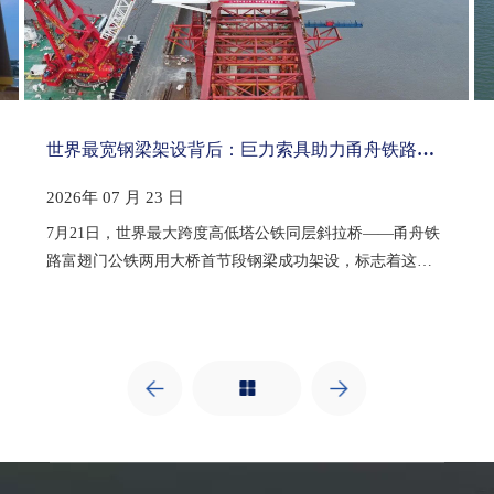
世界最宽钢梁架设背后：巨力索具助力甬舟铁路富翅门大桥突破工程极限
2026年 07 月 23 日
7月21日，世界最大跨度高低塔公铁同层斜拉桥——甬舟铁
路富翅门公铁两用大桥首节段钢梁成功架设，标志着这座
创下"两项世界第一、一项世界首创"的超级工程全面进入上
部结构施工新阶段。在这场跨越东海的工程壮举中，巨力
索具生产制造的专用吊具成为467.2吨巨型钢梁精准就位的
关键保障。