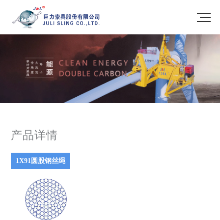
产品详情
1X91圆股钢丝绳