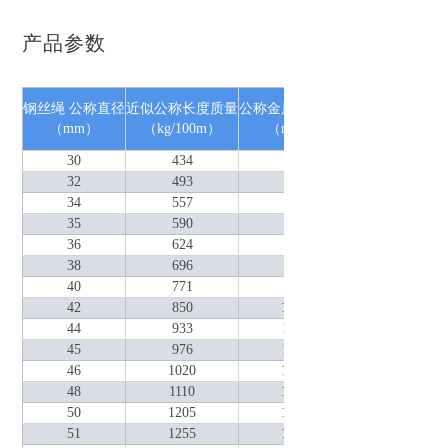
产品参数
公称抗拉强
钢丝绳 公称直径
近似公称长度质量
公称金属横截面积
1570
16
（mm）
（kg/100m）
（mm2）
钢丝绳最小破断
30
434
522
722
76
32
493
594
821
87
34
557
671
927
98
35
590
711
982
10
36
624
752
1040
11
38
696
838
1160
12
40
771
929
1280
13
42
850
1020
1410
15
44
933
1120
1550
16
45
976
1180
1620
17
46
1020
1230
1700
18
48
1110
1340
1850
19
50
1205
1450
2000
21
51
1255
1510
2090
22