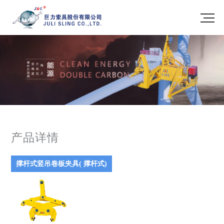
产品详情
撑杆式竖吊卷板夹具( 撑杆式)