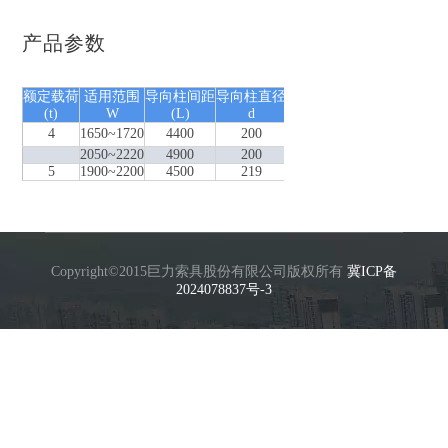
产品参数
额定载荷
适用范围
导向柱间距
导向柱直径
吊具腿高
吊具最大高度
吊
(t)
W
(L)
d
h
H
4
1650~1720
4400
200
40
1350
2050~2220
4900
200
30
1350
5
1900~2200
4500
219
65
1750
Copyright©2015巨力索具股份有限公司版权所有
冀ICP备
2024078837号-3