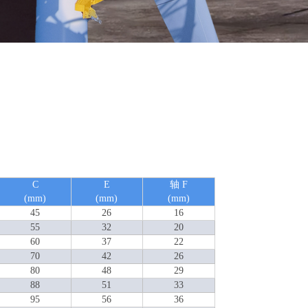
C
E
轴 F
(mm)
(mm)
(mm)
45
26
16
55
32
20
60
37
22
70
42
26
80
48
29
88
51
33
95
56
36