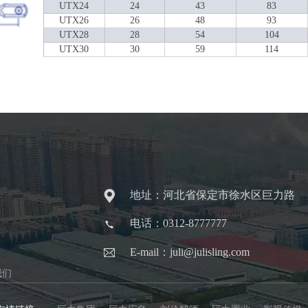
UTX24
24
43
83
UTX26
26
48
93
UTX28
28
54
104
UTX30
30
59
114
地址：河北省保定市徐水区巨力路
电话：0312-8777777
E-mail：juli@julisling.com
我们