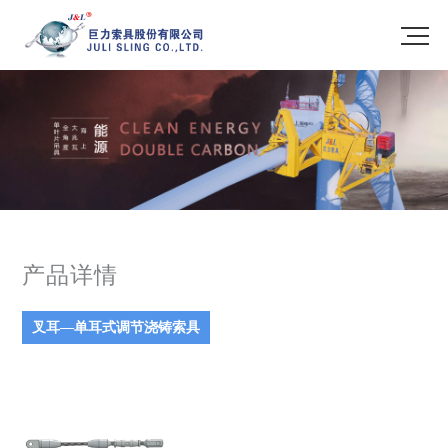
产品详情
叉耳—单耳式调节浇铸索具