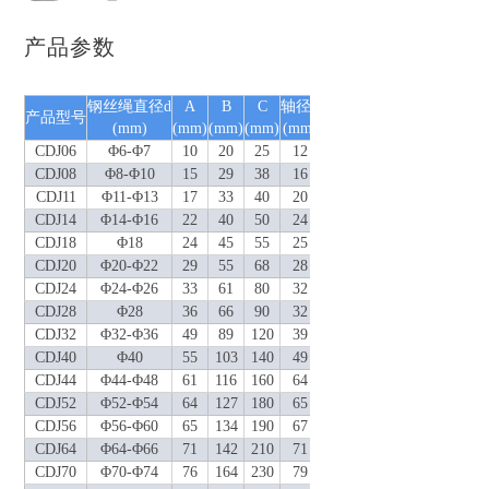
产品参数
钢丝绳直径d
A
B
C
轴径F
N
A1
B1
孔径C1
产品型号
(mm)
(mm)
(mm)
(mm)
(mm)
(mm)
(mm)
(mm)
(mm)
(
CDJ06
Φ6-Φ7
10
20
25
12
18
7
25
13
CDJ08
Φ8-Φ10
15
29
38
16
23
12
33
17
CDJ11
Φ11-Φ13
17
33
40
20
29
14
38
21
CDJ14
Φ14-Φ16
22
40
50
24
35
18
46
25
CDJ18
Φ18
24
45
55
25
38.5
20
50
26
CDJ20
Φ20-Φ22
29
55
68
28
39
25
60
29
CDJ24
Φ24-Φ26
33
61
80
32
47
29
70
33
CDJ28
Φ28
36
66
90
32
49
31
80
33
CDJ32
Φ32-Φ36
49
89
120
39
65
44
115
40
CDJ40
Φ40
55
103
140
49
77
50
130
50
CDJ44
Φ44-Φ48
61
116
160
64
87
57
150
66
CDJ52
Φ52-Φ54
64
127
180
65
100
60
165
67
CDJ56
Φ56-Φ60
65
134
190
67
103
61
175
69
CDJ64
Φ64-Φ66
71
142
210
71
117
67
205
73
CDJ70
Φ70-Φ74
76
164
230
79
128
72
215
81