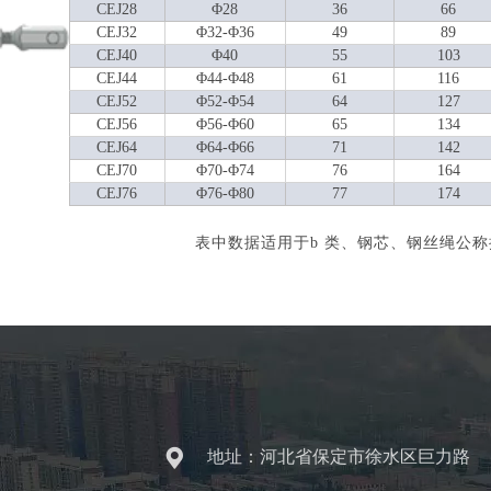
CEJ28
Φ28
36
66
CEJ32
Φ32-Φ36
49
89
CEJ40
Φ40
55
103
CEJ44
Φ44-Φ48
61
116
CEJ52
Φ52-Φ54
64
127
CEJ56
Φ56-Φ60
65
134
CEJ64
Φ64-Φ66
71
142
CEJ70
Φ70-Φ74
76
164
CEJ76
Φ76-Φ80
77
174
表中数据适用于b 类、钢芯、钢丝绳公称抗
地址：河北省保定市徐水区巨力路