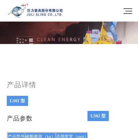
产品详情
LS01 型
LS02 型
产品参数
产品型号
破断载荷（kg）
适用带宽（mm）
总体长度（m）