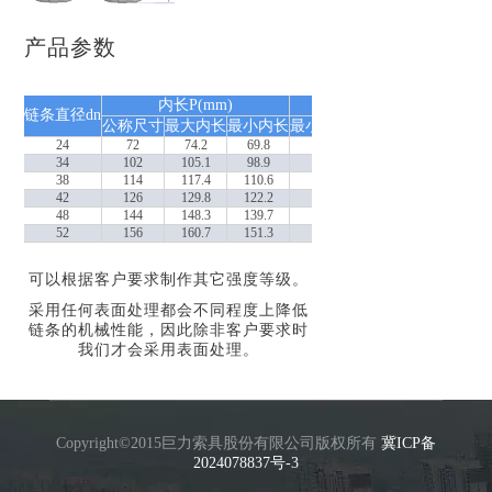
产品参数
内长P(mm)
宽度（mm）
链条直径dn
极限工
公称尺寸
最大内长
最小内长
最小内宽b1
最大外宽b2
24
72
74.2
69.8
31.2
88.8
34
102
105.1
98.9
44.2
125.8
38
114
117.4
110.6
49.4
140.6
42
126
129.8
122.2
54.6
155.4
48
144
148.3
139.7
62.4
177.6
52
156
160.7
151.3
67.6
192.4
可以根据客户要求制作其它强度等级。
采用任何表面处理都会不同程度上降低
链条的机械性能，因此除非客户要求时
我们才会采用表面处理。
Copyright©2015巨力索具股份有限公司版权所有
冀ICP备
2024078837号-3