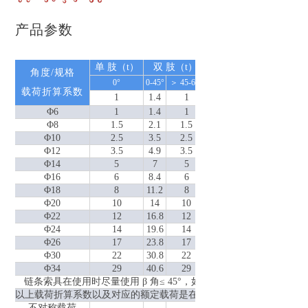
产品参数
单 肢（t）
双 肢（t）
三 肢（t）
四 肢
角度/规格
0°
0-45°
＞ 45-60°
0-45°
＞ 45-60°
0-45°
＞ 
载荷折算系数
1
1.4
1
2.1
1.5
2.1
Φ6
1
1.4
1
2.1
1.5
2.1
Φ8
1.5
2.1
1.5
3.1
2.2
3.1
Φ10
2.5
3.5
2.5
5.2
3.7
5.2
Φ12
3.5
4.9
3.5
7.3
5.2
7.3
Φ14
5
7
5
10.5
7.5
10.5
Φ16
6
8.4
6
12.6
9
12.6
Φ18
8
11.2
8
16.8
12
16.8
Φ20
10
14
10
21
15
21
Φ22
12
16.8
12
25.2
18
25.2
Φ24
14
19.6
14
29.4
21
29.4
Φ26
17
23.8
17
35.7
25.5
35.7
Φ30
22
30.8
22
46.2
33
46.2
Φ34
29
40.6
29
60.9
43.5
60.9
链条索具在使用时尽量使用 β 角≤ 45°，如果未说明就默认为该角
以上载荷折算系数以及对应的额定载荷是在载荷对称分布时使用，不
不对称载荷