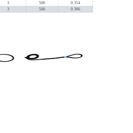
3
500
0.354
3
500
0.386