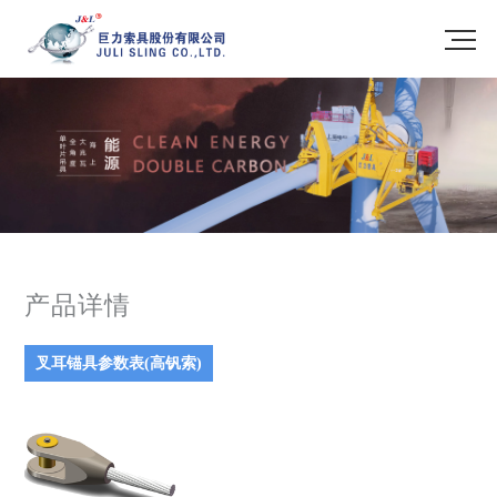
产品详情
叉耳锚具参数表(高钒索)