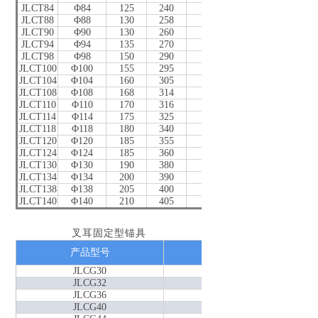
JLCT84
Φ84
125
240
155
210
127
JLCT88
Φ88
130
258
157
210
132
JLCT90
Φ90
130
260
160
220
135
JLCT94
Φ94
135
270
170
230
145
JLCT98
Φ98
150
290
180
240
155
JLCT100
Φ100
155
295
185
240
155
JLCT104
Φ104
160
305
190
260
158
JLCT108
Φ108
168
314
202
270
167
JLCT110
Φ110
170
316
210
280
175
JLCT114
Φ114
175
325
220
390
183
JLCT118
Φ118
180
340
224
290
188
JLCT120
Φ120
185
355
224
290
188
JLCT124
Φ124
185
360
230
300
197
JLCT130
Φ130
190
380
240
320
204
JLCT134
Φ134
200
390
252
330
218
JLCT138
Φ138
205
400
262
340
225
JLCT140
Φ140
210
405
268
350
228
叉耳固定型锚具
索体直径d
产品型号
(mm)
JLCG30
Φ30
JLCG32
Φ32
JLCG36
Φ36
JLCG40
Φ40