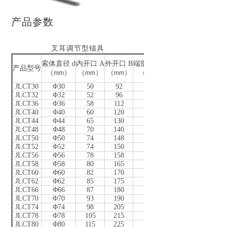
产品参数
叉耳调节型锚具
索体直径 d
内开口 A
外开口 B
端部距离 C
叉耳深度 E
销轴直
产品型号
（
）
（
）
（
）
（
）
（
）
(
mm
mm
mm
mm
mm
mm
JLCT30
Φ30
50
92
57
85
45
JLCT32
Φ32
52
96
61
90
48
JLCT36
Φ36
58
112
66
100
54
JLCT40
Φ40
60
120
73
110
62
JLCT44
Φ44
65
130
80
120
67
JLCT48
Φ48
70
140
87
125
73
JLCT50
Φ50
74
148
90
135
75
JLCT52
Φ52
74
150
94
140
78
JLCT56
Φ56
78
158
101
150
83
JLCT58
Φ58
80
165
105
160
88
JLCT60
Φ60
82
170
109
170
92
JLCT62
Φ62
85
175
115
175
95
JLCT66
Φ66
87
180
120
180
99
JLCT70
Φ70
93
190
128
185
105
JLCT74
Φ74
98
205
131
190
108
JLCT78
Φ78
105
215
142
195
118
JLCT80
Φ80
115
225
150
200
125