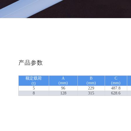
产品参数
额定载荷
A
B
C
(mm)
(mm)
(mm)
(t)
5
96
229
487.8
8
128
315
628.6