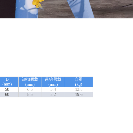
D
卸扣额载
吊钩额载
自重
(mm)
(mm)
(mm)
(kg)
50
6.5
5.4
13.8
60
8.5
8.2
19.6