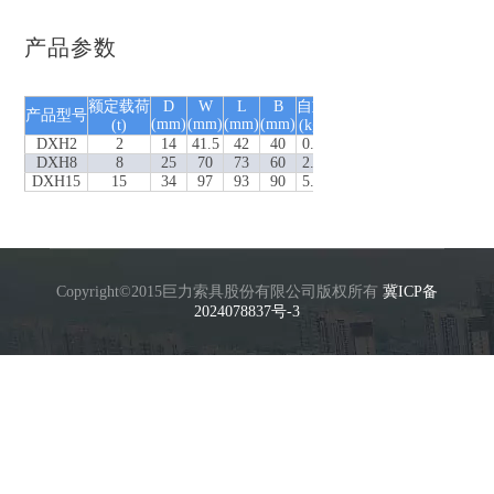
产品参数
额定载荷
D
W
L
B
自重
产品型号
(mm)
(mm)
(mm)
(mm)
(t)
(kg)
DXH2
2
14
41.5
42
40
0.5
DXH8
8
25
70
73
60
2.1
DXH15
15
34
97
93
90
5.8
Copyright©2015巨力索具股份有限公司版权所有
冀ICP备
2024078837号-3