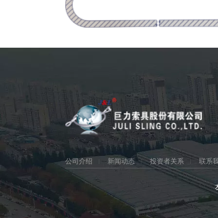
公司介绍
新闻动态
投资者关系
联系