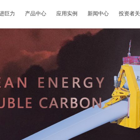
进巨力
产品中心
应用实例
新闻中心
投资者关