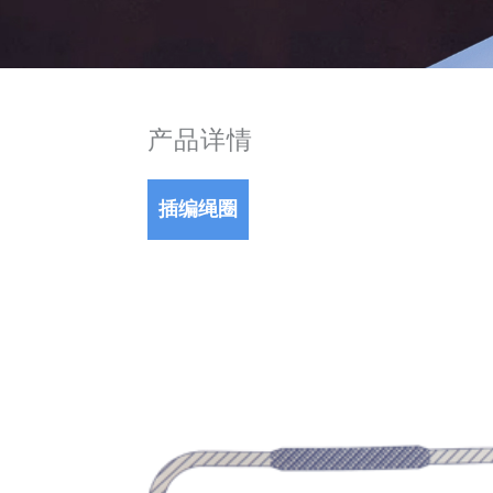
产品详情
插编绳圈