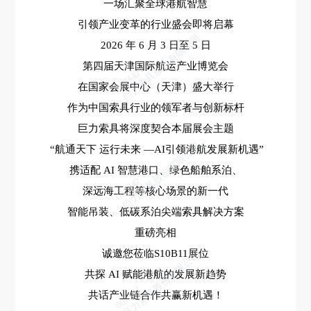
一场汇聚全球港航智慧
引领产业变革的行业盛会即将启幕
巨力索具股份有限公司
2026 年 6 月 3 日至 5 日
第四届天津国际航运产业博览会
002342
在国家会展中心（天津）盛大举行
作为中国索具行业的领军者与创新标杆
巨力索具将深度契合本届展会主题
巨力索具股份有限公司
“航通天下 运行未来 —AI引领港航发展新机遇”
携适配 AI 智慧港口、绿色船舶系泊、
002342
深远海工程等核心场景的新一代
智能吊装、低碳系泊尖端索具解决方案
重磅亮相
诚邀您莅临S10B11展位
巨力索具股份有限公司
共探 AI 赋能港航的发展新趋势
002342
共话产业链合作共赢新机遇！