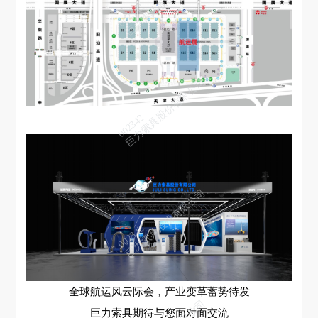
巨力索具股份有限公司
002342
巨力索具股份有限公司
002342
巨力索具股份有限公司
002342
全球航运风云际会，产业变革蓄势待发
巨力索具期待与您面对面交流