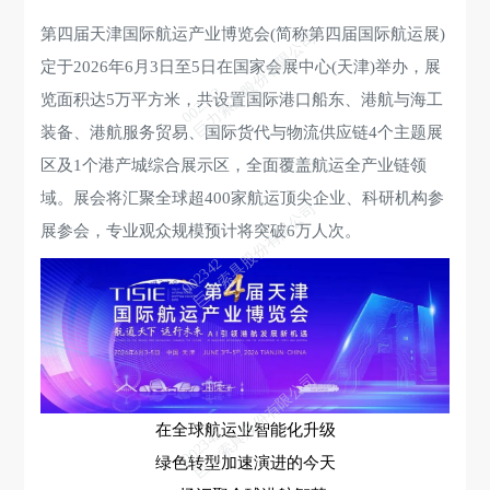
第四届天津国际航运产业博览会(简称第四届国际航运展)
巨力索具股份有限公司
定于2026年6月3日至5日在国家会展中心(天津)举办，展
002342
览面积达5万平方米，共设置国际港口船东、港航与海工
装备、港航服务贸易、国际货代与物流供应链4个主题展
区及1个港产城综合展示区，全面覆盖航运全产业链领
域。展会将汇聚全球超400家航运顶尖企业、科研机构参
巨力索具股份有限公司
展参会，专业观众规模预计将突破6万人次。
002342
巨力索具股份有限公司
在全球航运业智能化升级
002342
绿色转型加速演进的今天