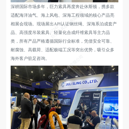
深耕国际市场多年，巨力索具再度奔赴休斯顿，携多款
巨力索具股份有限公司
适配海洋油气、海上风电、深海工程领域的核心产品亮
相展会现场。现场展出API认证钢丝绳、深海系泊成套产
002342
品、高强度吊装索具、轻量化合成纤维索具等主力品
类，所有产品严格遵循国际行业标准，凭借安全可靠、
耐腐蚀、高载荷、适配极端工况等突出优势，吸引众多
巨力索具股份有限公司
海外客户驻足咨询。
002342
巨力索具股份有限公司
002342