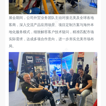
巨力索具股份有限公司
展会期间，公司外贸业务团队主动对接北美及全球各地
002342
客商，深入交流产品应用场景、项目定制方案与海外本
地化服务模式，细致解答客户技术疑问，精准匹配市场
实际需求，达成多项合作意向，进一步夯实北美市场布
局。
巨力索具股份有限公司
002342
巨力索具股份有限公司
002342