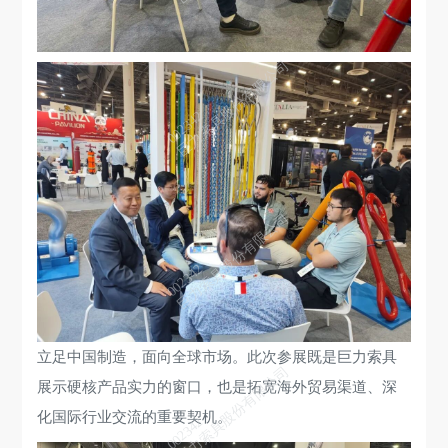
巨力索具股份有限公司
002342
巨力索具股份有限公司
002342
立足中国制造，面向全球市场。此次参展既是巨力索具
巨力索具股份有限公司
展示硬核产品实力的窗口，也是拓宽海外贸易渠道、深
化国际行业交流的重要契机。
002342