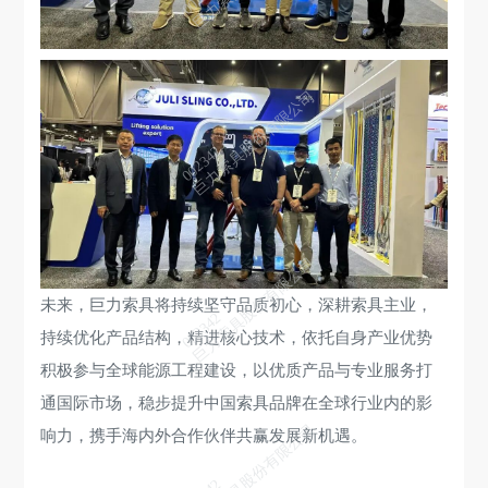
巨力索具股份有限公司
002342
巨力索具股份有限公司
未来，巨力索具将持续坚守品质初心，深耕索具主业，
002342
持续优化产品结构，精进核心技术，依托自身产业优势
积极参与全球能源工程建设，以优质产品与专业服务打
通国际市场，稳步提升中国索具品牌在全球行业内的影
巨力索具股份有限公司
响力，携手海内外合作伙伴共赢发展新机遇。