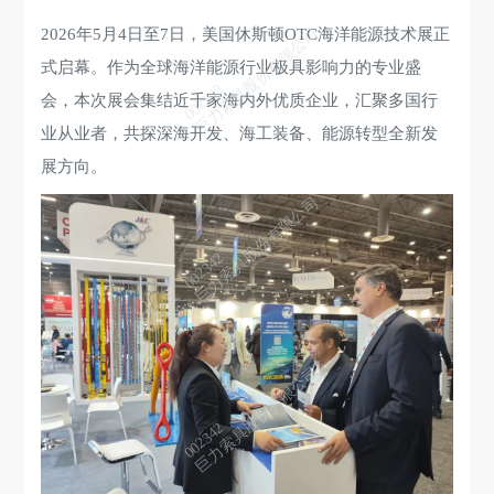
巨力索具股份有限公司
2026年5月4日至7日，美国休斯顿OTC海洋能源技术展正
式启幕。作为全球海洋能源行业极具影响力的专业盛
002342
会，本次展会集结近千家海内外优质企业，汇聚多国行
业从业者，共探深海开发、海工装备、能源转型全新发
展方向。
巨力索具股份有限公司
002342
巨力索具股份有限公司
002342